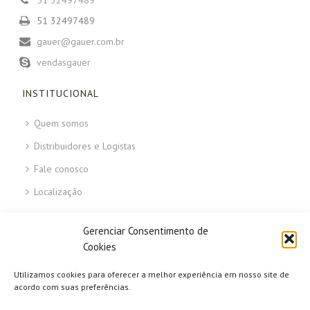
51 32497489
51 32497489
gauer@gauer.com.br
vendasgauer
INSTITUCIONAL
Quem somos
Distribuidores e Logistas
Fale conosco
Localização
ÁREAS DO SITE
Gerenciar Consentimento de
Cookies
Faq – Perguntas frequentes
Utilizamos cookies para oferecer a melhor experiência em nosso site de
Termos de uso
acordo com suas preferências.
Política de Entregas