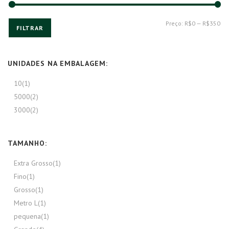
Pre
Pre
Preço:
R$0
—
R$350
FILTRAR
mí
má
UNIDADES NA EMBALAGEM:
10
(1)
5000
(2)
3000
(2)
TAMANHO:
Extra Grosso
(1)
Fino
(1)
Grosso
(1)
Metro L
(1)
pequena
(1)