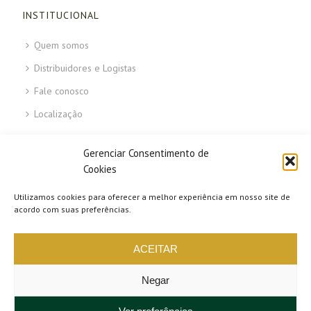
INSTITUCIONAL
Quem somos
Distribuidores e Logistas
Fale conosco
Localização
ÁREAS DO SITE
Gerenciar Consentimento de
Cookies
Faq – Perguntas frequentes
Utilizamos cookies para oferecer a melhor experiência em nosso site de
Termos de uso
acordo com suas preferências.
Política de Entregas
ACEITAR
Política de Pagamentos
Política de Troca e Devolução
Negar