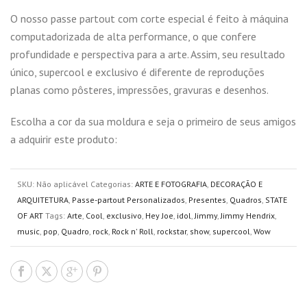
O nosso passe partout com corte especial é feito à máquina
computadorizada de alta performance, o que confere
profundidade e perspectiva para a arte. Assim, seu resultado
único, supercool e exclusivo é diferente de reproduções
planas como pôsteres, impressões, gravuras e desenhos.
Escolha a cor da sua moldura e seja o primeiro de seus amigos
a adquirir este produto:
SKU:
Não aplicável
Categorias:
ARTE E FOTOGRAFIA
,
DECORAÇÃO E
ARQUITETURA
,
Passe-partout Personalizados
,
Presentes
,
Quadros
,
STATE
OF ART
Tags:
Arte
,
Cool
,
exclusivo
,
Hey Joe
,
idol
,
Jimmy
,
Jimmy Hendrix
,
music
,
pop
,
Quadro
,
rock
,
Rock n' Roll
,
rockstar
,
show
,
supercool
,
Wow