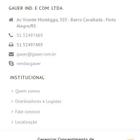
GAUER IND. E COM. LTDA.
Av. Vicente Montéggia, 303 - Bairro Cavalhada - Porto
Alegre/RS
51 32497489
51 32497489
gauer@gauer.com.br
vendasgauer
INSTITUCIONAL
Quem somos
Distribuidores e Logistas
Fale conosco
Localização
ÁREAS DO SITE
Gerenciar Consentimento de